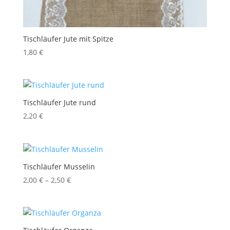
Tischläufer Jute mit Spitze
1,80
€
Tischläufer Jute rund
2,20
€
Tischläufer Musselin
Preisspanne:
2,00
€
–
2,50
€
2,00 €
bis
2,50 €