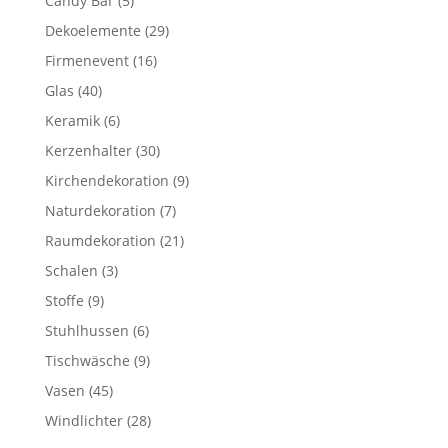
Candy Bar
5
Produkte
29
Dekoelemente
29
Produkte
16
Firmenevent
16
Produkte
40
Glas
40
Produkte
6
Keramik
6
Produkte
30
Kerzenhalter
30
Produkte
9
Kirchendekoration
9
Produkte
7
Naturdekoration
7
Produkte
21
Raumdekoration
21
Produkte
3
Schalen
3
Produkte
9
Stoffe
9
Produkte
6
Stuhlhussen
6
Produkte
9
Tischwäsche
9
Produkte
45
Vasen
45
Produkte
28
Windlichter
28
Produkte