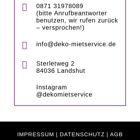

0871 31978089
(bitte Anrufbeantworter
benutzen, wir rufen zurück
– versprochen!)

info@deko-mietservice.de

Sterletweg 2
84036 Landshut
Instagram
@dekomietservice
IMPRESSUM
|
DATENSCHUTZ
|
AGB