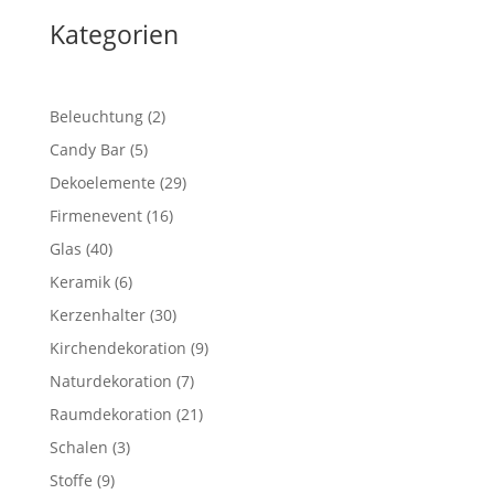
Kategorien
2
Beleuchtung
2
Produkte
5
Candy Bar
5
Produkte
29
Dekoelemente
29
Produkte
16
Firmenevent
16
Produkte
40
Glas
40
Produkte
6
Keramik
6
Produkte
30
Kerzenhalter
30
Produkte
9
Kirchendekoration
9
Produkte
7
Naturdekoration
7
Produkte
21
Raumdekoration
21
Produkte
3
Schalen
3
Produkte
9
Stoffe
9