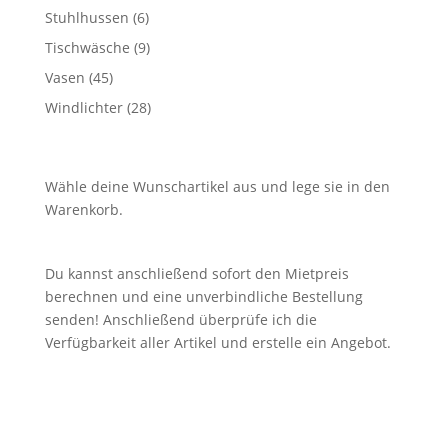
Produkte
6
Stuhlhussen
6
Produkte
9
Tischwäsche
9
Produkte
45
Vasen
45
Produkte
28
Windlichter
28
Produkte
Wähle deine Wunschartikel aus und lege sie in den
Warenkorb.
Du kannst anschließend sofort den Mietpreis
berechnen und eine unverbindliche Bestellung
senden! Anschließend überprüfe ich die
Verfügbarkeit aller Artikel und erstelle ein Angebot.