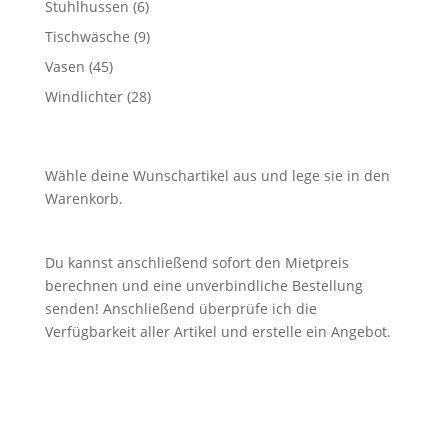
6
Stuhlhussen
6
Produkte
9
Tischwäsche
9
Produkte
45
Vasen
45
Produkte
28
Windlichter
28
Produkte
Wähle deine Wunschartikel aus und lege sie in den
Warenkorb.
Du kannst anschließend sofort den Mietpreis
berechnen und eine unverbindliche Bestellung
senden! Anschließend überprüfe ich die
Verfügbarkeit aller Artikel und erstelle ein Angebot.