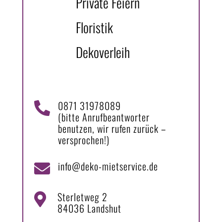
Private Feiern
Floristik
Dekoverleih
0871 31978089

(bitte Anrufbeantworter
benutzen, wir rufen zurück –
versprochen!)
info@deko-mietservice.de

Sterletweg 2

84036 Landshut