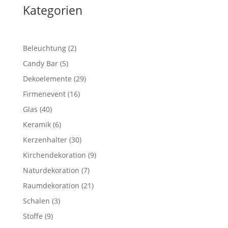
Kategorien
2
Beleuchtung
2
Produkte
5
Candy Bar
5
Produkte
29
Dekoelemente
29
Produkte
16
Firmenevent
16
Produkte
40
Glas
40
Produkte
6
Keramik
6
Produkte
30
Kerzenhalter
30
Produkte
9
Kirchendekoration
9
Produkte
7
Naturdekoration
7
Produkte
21
Raumdekoration
21
Produkte
3
Schalen
3
Produkte
9
Stoffe
9
Produkte