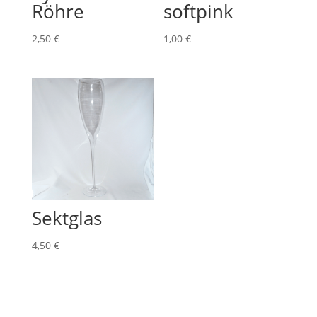
Röhre
softpink
2,50
€
1,00
€
Sektglas
4,50
€