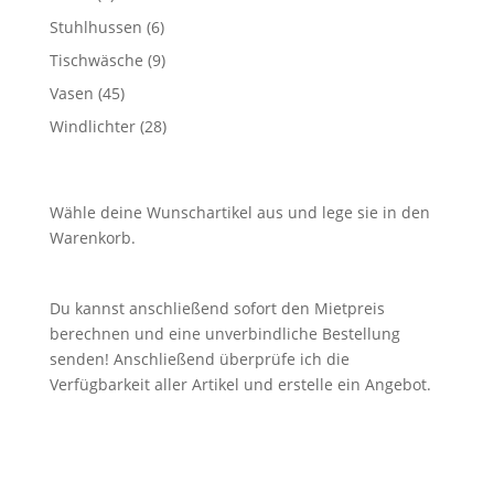
Produkte
6
Stuhlhussen
6
Produkte
9
Tischwäsche
9
Produkte
45
Vasen
45
Produkte
28
Windlichter
28
Produkte
Wähle deine Wunschartikel aus und lege sie in den
Warenkorb.
Du kannst anschließend sofort den Mietpreis
berechnen und eine unverbindliche Bestellung
senden! Anschließend überprüfe ich die
Verfügbarkeit aller Artikel und erstelle ein Angebot.