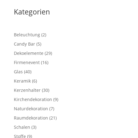
Kategorien
2
Beleuchtung
2
Produkte
5
Candy Bar
5
Produkte
29
Dekoelemente
29
Produkte
16
Firmenevent
16
Produkte
40
Glas
40
Produkte
6
Keramik
6
Produkte
30
Kerzenhalter
30
Produkte
9
Kirchendekoration
9
Produkte
7
Naturdekoration
7
Produkte
21
Raumdekoration
21
Produkte
3
Schalen
3
Produkte
9
Stoffe
9