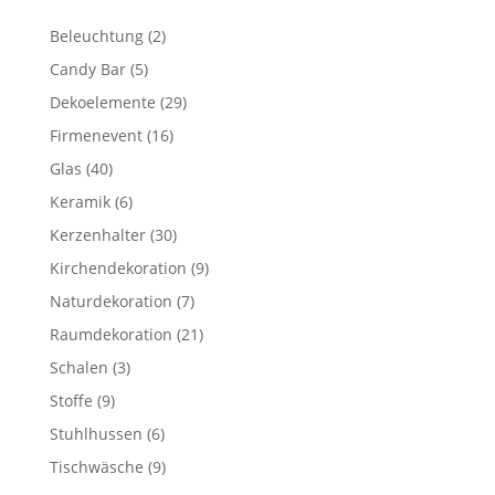
2
Beleuchtung
2
Produkte
5
Candy Bar
5
Produkte
29
Dekoelemente
29
Produkte
16
Firmenevent
16
Produkte
40
Glas
40
Produkte
6
Keramik
6
Produkte
30
Kerzenhalter
30
Produkte
9
Kirchendekoration
9
Produkte
7
Naturdekoration
7
Produkte
21
Raumdekoration
21
Produkte
3
Schalen
3
Produkte
9
Stoffe
9
Produkte
6
Stuhlhussen
6
Produkte
9
Tischwäsche
9
Produkte