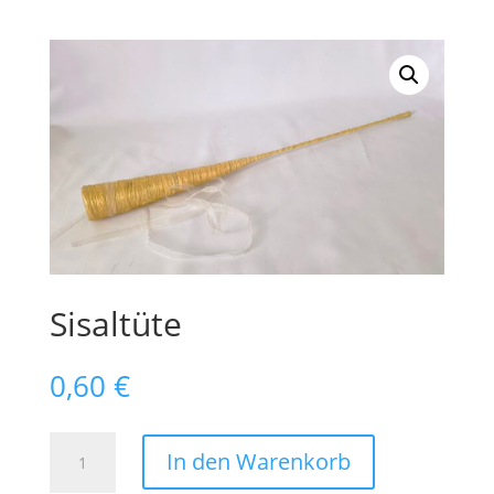
Sisaltüte
0,60
€
Sisaltüte
In den Warenkorb
Menge